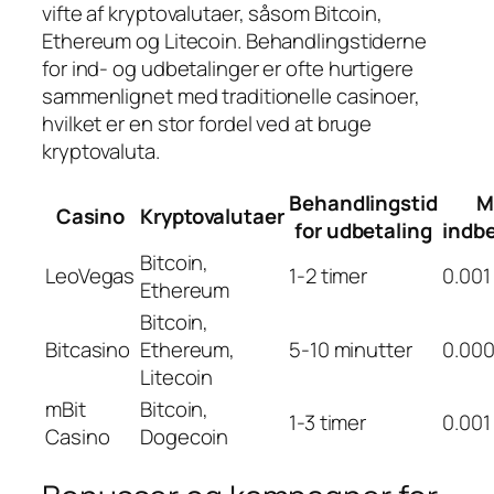
vifte af kryptovalutaer, såsom Bitcoin,
Ethereum og Litecoin. Behandlingstiderne
for ind- og udbetalinger er ofte hurtigere
sammenlignet med traditionelle casinoer,
hvilket er en stor fordel ved at bruge
kryptovaluta.
Behandlingstid
M
Casino
Kryptovalutaer
for udbetaling
indbe
Bitcoin,
LeoVegas
1-2 timer
0.001
Ethereum
Bitcoin,
Bitcasino
Ethereum,
5-10 minutter
0.00
Litecoin
mBit
Bitcoin,
1-3 timer
0.001
Casino
Dogecoin