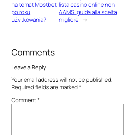
na temat Mostbet
lista casino online non
po roku
AAMS: guida alla scelta
użytkowania?
migliore
→
Comments
Leave a Reply
Your email address will not be published.
Required fields are marked
*
Comment
*