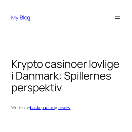
Skip
to
My Blog
content
Krypto casinoer lovlige
i Danmark: Spillernes
perspektiv
Written by
backupadmin
in
review