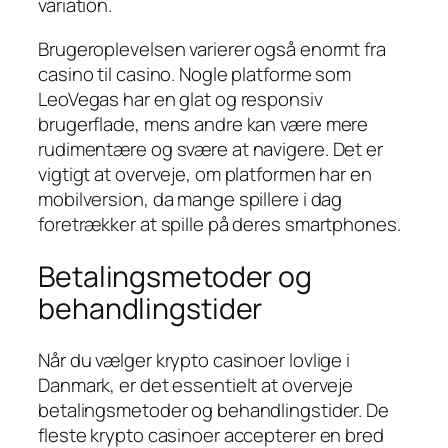
variation.
Brugeroplevelsen varierer også enormt fra
casino til casino. Nogle platforme som
LeoVegas har en glat og responsiv
brugerflade, mens andre kan være mere
rudimentære og svære at navigere. Det er
vigtigt at overveje, om platformen har en
mobilversion, da mange spillere i dag
foretrækker at spille på deres smartphones.
Betalingsmetoder og
behandlingstider
Når du vælger krypto casinoer lovlige i
Danmark, er det essentielt at overveje
betalingsmetoder og behandlingstider. De
fleste krypto casinoer accepterer en bred