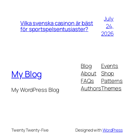
July
Vilka svenska casinon är bäst
24,
för sportspelsentusiaster?
2026
Blog
Events
My Blog
About
Shop
FAQs
Patterns
Authors
Themes
My WordPress Blog
Twenty Twenty-Five
Designed with
WordPress