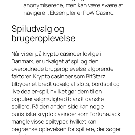
anonymiserede, men kan være svære at
navigere i. Eksempler er PoW Casino.
Spiludvalg og
brugeroplevelse
Når vi ser på krypto casinoer lovlige i
Danmark, er udvalget af spil og den
overordnede brugeroplevelse afgørende
faktorer. Krypto casinoer som BitStarz
tilbyder et bredt udvalg af slots, bordspil og
live dealer-spil, hvilket gør dem til en
populær valgmulighed blandt danske
spillere. På den anden side kan nogle
puristiske krypto casinoer som FortuneJack
mangle visse spiltyper, hvilket kan
begrænse oplevelsen for spillere, der søger