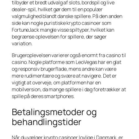
tilbyder et bredt udvalg af slots, bordspil og live
dealer-spil, hvilket gør dem til en populær
valgmulighed blandt danske spillere. På den anden
side kan nogle puristiske krypto casinoer som
FortuneJack mangle visse spiltyper, hvilket kan
begrænse oplevelsen for spillere, der søger
variation.
Brugeroplevelsen varierer også enormt fra casino til
casino. Nogle platforme som LeoVegas har en glat
og responsiv brugerflade, mens andre kan være
mere rudimentære og svære at navigere. Det er
vigtigt at overveje, om platformen har en
mobilversion, da mange spillere i dag foretrækker at
spille på deres smartphones.
Betalingsmetoder og
behandlingstider
Når du vælger krypto casinoer lovlige i Danmark, er