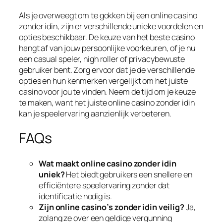
Als je overweegt om te gokken bij een online casino
zonder idin, zijn er verschillende unieke voordelen en
opties beschikbaar. De keuze van het beste casino
hangt af van jouw persoonlijke voorkeuren, of je nu
een casual speler, high roller of privacybewuste
gebruiker bent. Zorg ervoor dat je de verschillende
opties en hun kenmerken vergelijkt om het juiste
casino voor jou te vinden. Neem de tijd om je keuze
te maken, want het juiste online casino zonder idin
kan je speelervaring aanzienlijk verbeteren.
FAQs
Wat maakt online casino zonder idin
uniek?
Het biedt gebruikers een snellere en
efficiëntere speelervaring zonder dat
identificatie nodig is.
Zijn online casino’s zonder idin veilig?
Ja,
zolang ze over een geldige vergunning