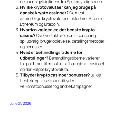
de har en gyldig licens fra Spillemyndigheden.
Hvilke kryptovalutaer kan jeg bruge på
danske krypto casinoer?
De mest
almindelige kryptovalutaer inkluderer Bitcoin,
Ethereum og Litecoin.
Hvordan vælger jeg det bedste krypto
casino?
Overvej faktorer som licensering,
spiludvalg, brugeroplevelse, betalingsmetoder
og bonusser.
Hvad er behandlings tiderne for
udbetalinger?
Behandlingstiderne varierer
fra par timer til minutter, afhængig af casinoet
og den valgte kryptovaluta.
Tilbyder krypto casinoer bonusser?
Ja, de
fleste krypto casinoer tilbyder
velkomstbonusser og andre kampagner.
June 21, 2026