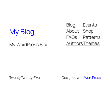
Blog
Events
My Blog
About
Shop
FAQs
Patterns
Authors
Themes
My WordPress Blog
Twenty Twenty-Five
Designed with
WordPress