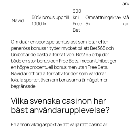
an
300
50% bonus upp till
kr i
Omsättningskrav
Må
Navid
1000 kr
Free
5x
ka
Bet
Om du är en sportspelsentusiast som letar efter
generösa bonusar, tyder mycket på att Bet365 och
Unibet är de bästa alternativen. Bet365 erbjuder
både en stor bonus och Free Bets, medan Unibet ger
en högre procentuell bonus men utan Free Bets.
Navid är ett bra alternativ för den som värderar
lokala sporter, även om bonusarna är något mer
begränsade.
Vilka svenska casinon har
bäst användarupplevelse?
En annan viktig aspekt av att välja rätt casino är