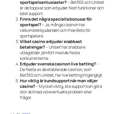
sportspelsentusiaster?
– Bet365 och Unibet
är de toppval som erbjuder flest funktioner och
bäst support.
Finns det några speciella bonusar för
sportspel?
– Ja, många casinon har
välkomsterbjudanden och Free Bets för
sportspelare.
Vilket casino erbjuder snabbast
betalningar?
– Unibet har snabbare
uttagstider jämfört med de flesta
konkurrenterna.
Erbjuder svenska casinon live betting?
–
De flesta av de etablerade casinon, som
Bet365 och Unibet, har live betting tillgängligt.
Hur viktig är kundsupport när man väljer
casino?
– Mycket viktig, bra support kan göra
stor skillnad vid eventuella problem eller
frågor.