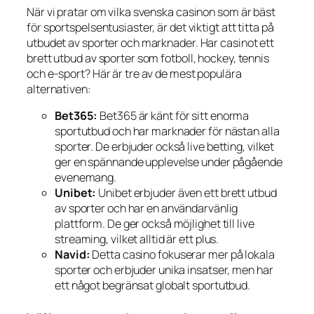
När vi pratar om vilka svenska casinon som är bäst
för sportspelsentusiaster, är det viktigt att titta på
utbudet av sporter och marknader. Har casinot ett
brett utbud av sporter som fotboll, hockey, tennis
och e-sport? Här är tre av de mest populära
alternativen:
Bet365:
Bet365 är känt för sitt enorma
sportutbud och har marknader för nästan alla
sporter. De erbjuder också live betting, vilket
ger en spännande upplevelse under pågående
evenemang.
Unibet:
Unibet erbjuder även ett brett utbud
av sporter och har en användarvänlig
plattform. De ger också möjlighet till live
streaming, vilket alltid är ett plus.
Navid:
Detta casino fokuserar mer på lokala
sporter och erbjuder unika insatser, men har
ett något begränsat globalt sportutbud.