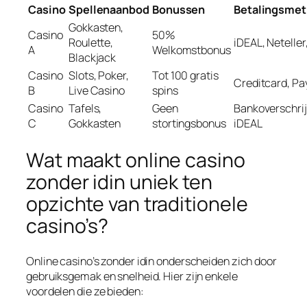
Casino
Spellenaanbod
Bonussen
Betalingsme
Gokkasten,
Casino
50%
Roulette,
iDEAL, Neteller,
A
Welkomstbonus
Blackjack
Casino
Slots, Poker,
Tot 100 gratis
Creditcard, Pa
B
Live Casino
spins
Casino
Tafels,
Geen
Bankoverschrij
C
Gokkasten
stortingsbonus
iDEAL
Wat maakt online casino
zonder idin uniek ten
opzichte van traditionele
casino’s?
Online casino’s zonder idin onderscheiden zich door
gebruiksgemak en snelheid. Hier zijn enkele
voordelen die ze bieden: