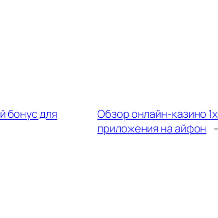
й бонус для
Обзор онлайн-казино 1
приложения на айфон