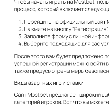
Чтобы начать играть на Mostbet, по
процесс, который включает следующи
Перейдите на официальный сайт 
Нажмите на кнопку “Регистрация”.
Заполните форму с личной информа
Выберите подходящие для вас усл
После этого вам будет предложено п
успешной регистрации можно войти в 
также предусмотрены меры безопасно
Виды азартных игр и ставки
Сайт Mostbet предлагает широкий выб
категорий игроков. Вот что вы может