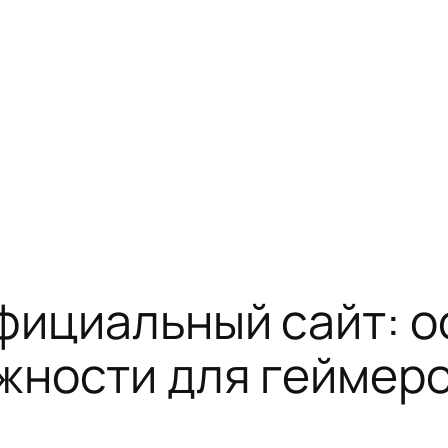
фициальный сайт: 
жности для геймер