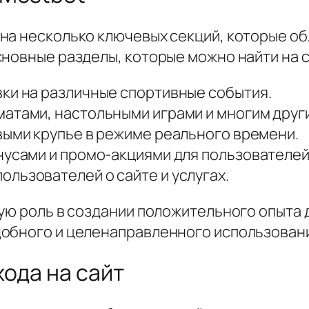
на несколько ключевых секций, которые о
сновные разделы, которые можно найти на с
ки на различные спортивные события.
матами, настольными играми и многим друг
выми крупье в режиме реального времени.
нусами и промо-акциями для пользователей
ользователей о сайте и услугах.
ую роль в создании положительного опыта 
обного и целенаправленного использовани
хода на сайт