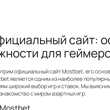
фициальный сайт: 
жности для геймер
трим официальный сайт Mostbet, его осно
bet является одним из наиболее популярны
лям широкий выбор игр и ставок. Мы выясни
е знакомство с миром азартных игр.
 Mostbet