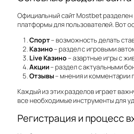
Официальный сайт Mostbet разделен 
платформы для пользователей. Вот о
Спорт
– возможность делать став
Казино
– раздел с игровыми авто
Live Казино
– азартные игры с жи
Акции
– раздел с актуальными бо
Отзывы
– мнения и комментарии п
Каждый из этих разделов играет важн
все необходимые инструменты для уд
Регистрация и процесс в