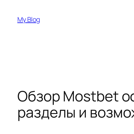
Skip
to
My Blog
content
Обзор Mostbet о
разделы и возмо