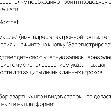
льзователям необходимо пройти процедуру 
е шаги:
Mostbet.
цией (имя, адрес электронной почты, телеф
овия и нажмите на кнопку “Зарегистрироват
одтвердить свою учетную запись через эле
систему с использованием указанных данны
сти для защиты личных данных игроков.
ор азартных игр и видов ставок, что делае
е найти на платформе: