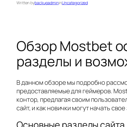
Written by
backupadmin
in
Uncategorized
Обзор Mostbet о
разделы и возмо
В данном обзоре мы подробно рассмо
предоставляемые для геймеров. Most
контор, предлагая своим пользовате
сайт, и как новички могут начать сво
Основные разделы сайта