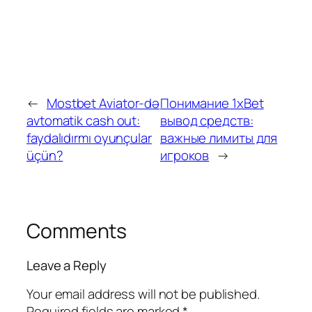
←
Mostbet Aviator-də
Понимание 1xBet
avtomatik cash out:
вывод средств:
faydalıdırmı oyunçular
важные лимиты для
üçün?
игроков
→
Comments
Leave a Reply
Your email address will not be published.
Required fields are marked
*