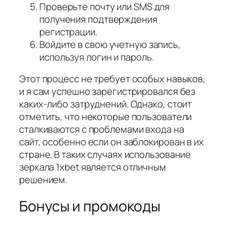
Проверьте почту или SMS для
получения подтверждения
регистрации.
Войдите в свою учетную запись,
используя логин и пароль.
Этот процесс не требует особых навыков,
и я сам успешно зарегистрировался без
каких-либо затруднений. Однако, стоит
отметить, что некоторые пользователи
сталкиваются с проблемами входа на
сайт, особенно если он заблокирован в их
стране. В таких случаях использование
зеркала 1xbet является отличным
решением.
Бонусы и промокоды