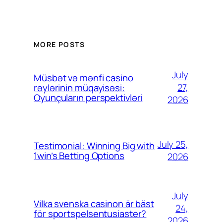
MORE POSTS
July
Müsbət və mənfi casino
27,
rəylərinin müqayisəsi:
Oyunçuların perspektivləri
2026
July 25,
Testimonial: Winning Big with
1win’s Betting Options
2026
July
Vilka svenska casinon är bäst
24,
för sportspelsentusiaster?
2026