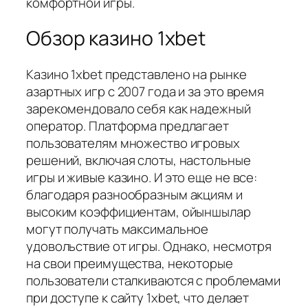
комфортной игры.
Обзор казино 1xbet
Казино 1xbet представлено на рынке
азартных игр с 2007 года и за это время
зарекомендовало себя как надежный
оператор. Платформа предлагает
пользователям множество игровых
решений, включая слоты, настольные
игры и живые казино. И это еще не все:
благодаря разнообразным акциям и
высоким коэффициентам, ойыншылар
могут получать максимальное
удовольствие от игры. Однако, несмотря
на свои преимущества, некоторые
пользователи сталкиваются с проблемами
при доступе к сайту 1xbet, что делает