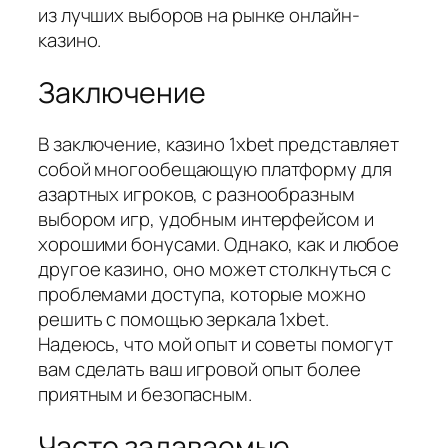
из лучших выборов на рынке онлайн-
казино.
Заключение
В заключение, казино 1xbet представляет
собой многообещающую платформу для
азартных игроков, с разнообразным
выбором игр, удобным интерфейсом и
хорошими бонусами. Однако, как и любое
другое казино, оно может столкнуться с
проблемами доступа, которые можно
решить с помощью зеркала 1xbet.
Надеюсь, что мой опыт и советы помогут
вам сделать ваш игровой опыт более
приятным и безопасным.
Часто задаваемые