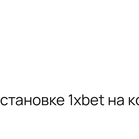
установке 1xbet на 