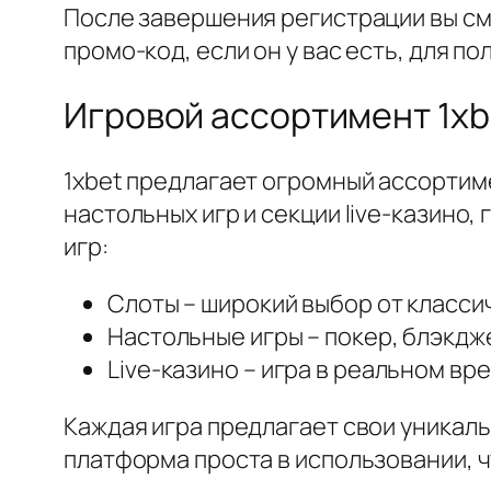
После завершения регистрации вы смо
промо-код, если он у вас есть, для 
Игровой ассортимент 1xb
1xbet предлагает огромный ассортиме
настольных игр и секции live-казино
игр:
Слоты – широкий выбор от класси
Настольные игры – покер, блэкдже
Live-казино – игра в реальном вр
Каждая игра предлагает свои уникаль
платформа проста в использовании, 