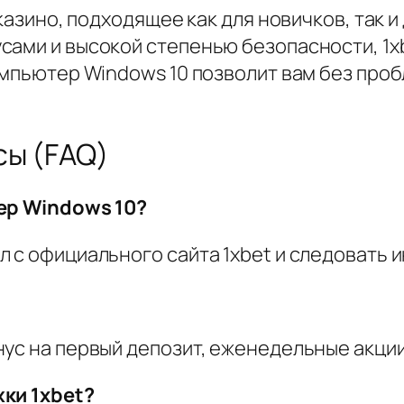
-казино, подходящее как для новичков, так 
сами и высокой степенью безопасности, 1x
омпьютер Windows 10 позволит вам без про
сы (FAQ)
тер Windows 10?
 с официального сайта 1xbet и следовать и
нус на первый депозит, еженедельные акции
жки 1xbet?