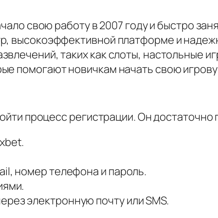
ачало свою работу в 2007 году и быстро зан
р, высокоэффективной платформе и надежн
лечений, таких как слоты, настольные игры
ые помогают новичкам начать свою игрову
пройти процесс регистрации. Он достаточно 
xbet.
il, номер телефона и пароль.
иями.
ерез электронную почту или SMS.