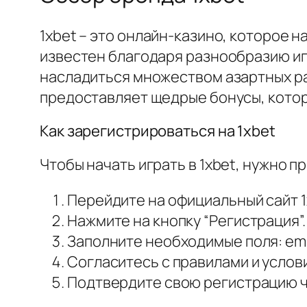
1xbet – это онлайн-казино, которое н
известен благодаря разнообразию иг
насладиться множеством азартных разв
предоставляет щедрые бонусы, котор
Как зарегистрироваться на 1xbet
Чтобы начать играть в 1xbet, нужно 
Перейдите на официальный сайт 1
Нажмите на кнопку “Регистрация”.
Заполните необходимые поля: ema
Согласитесь с правилами и услов
Подтвердите свою регистрацию ч