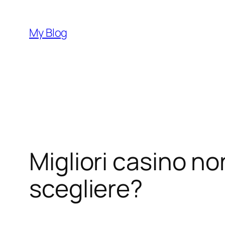
Skip
to
My Blog
content
Migliori casino no
scegliere?