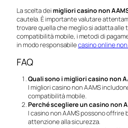
La scelta dei
migliori casino non AAMS
cautela. È importante valutare attentam
trovare quella che meglio si adatta alle t
compatibilità mobile, i metodi di pagame
in modo responsabile
casino online no
FAQ
Quali sono i migliori casino non 
I migliori casino non AAMS includono
compatibilità mobile.
Perché scegliere un casino non
I casino non AAMS possono offrire 
attenzione alla sicurezza.