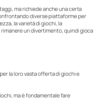
taggi, ma richiede anche una certa
 confrontando diverse piattaforme per
zza, la varietà di giochi, la
ve rimanere un divertimento, quindi gioca
r la loro vasta offerta di giochi e
giochi, ma è fondamentale fare