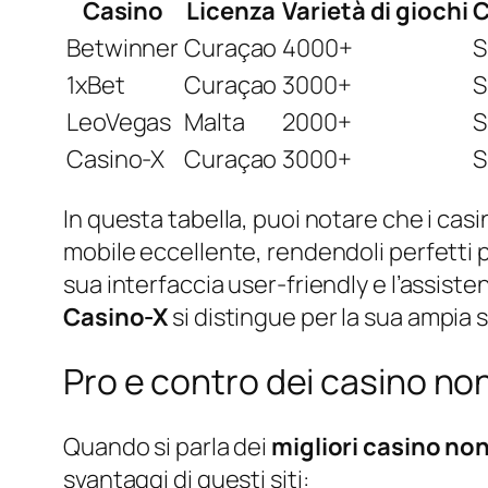
Casino
Licenza
Varietà di giochi
C
Betwinner
Curaçao
4000+
S
1xBet
Curaçao
3000+
S
LeoVegas
Malta
2000+
S
Casino-X
Curaçao
3000+
S
In questa tabella, puoi notare che i ca
mobile eccellente, rendendoli perfetti 
sua interfaccia user-friendly e l’assiste
Casino-X
si distingue per la sua ampia 
Pro e contro dei casino no
Quando si parla dei
migliori casino no
svantaggi di questi siti: