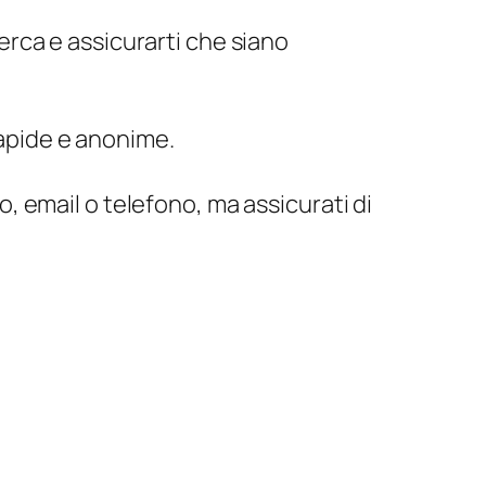
erca e assicurarti che siano
apide e anonime.
, email o telefono, ma assicurati di