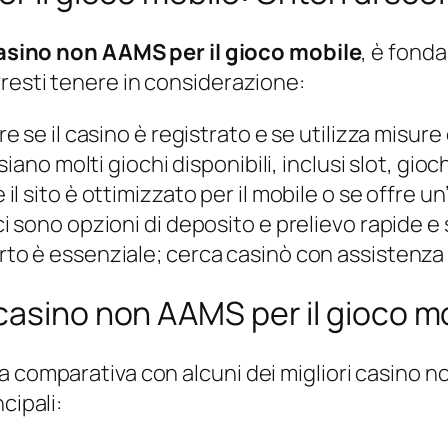
casino non AAMS per il gioco mobile
, è fonda
vresti tenere in considerazione:
e se il casino è registrato e se utilizza misur
iano molti giochi disponibili, inclusi slot, gioc
 il sito è ottimizzato per il mobile o se offre u
ci sono opzioni di deposito e prelievo rapide e 
o è essenziale; cerca casinò con assistenza 
casino non AAMS per il gioco m
a comparativa con alcuni dei migliori casino n
cipali: