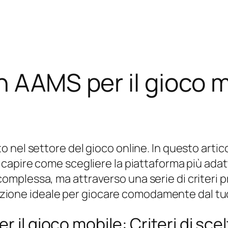
n AAMS per il gioco 
nel settore del gioco online. In questo artico
a capire come scegliere la piattaforma più adatt
mplessa, ma attraverso una serie di criteri p
soluzione ideale per giocare comodamente dal t
 il gioco mobile: Criteri di sce