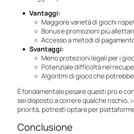
Vantaggi:
Maggiore varietà di giochi rispe
Bonus e promozioni più allettan
Accesso a metodi di pagamento 
Svantaggi:
Meno protezioni legali per i gioca
Potenziale difficoltà nel recupe
Algoritmi di gioco che potrebb
È fondamentale pesare questi pro e con
sei disposto a correre qualche rischio, 
priorità, potresti optare per piattafo
Conclusione