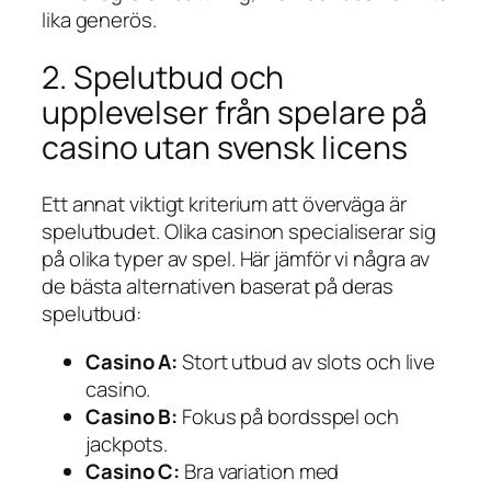
lika generös.
2. Spelutbud och
upplevelser från spelare på
casino utan svensk licens
Ett annat viktigt kriterium att överväga är
spelutbudet. Olika casinon specialiserar sig
på olika typer av spel. Här jämför vi några av
de bästa alternativen baserat på deras
spelutbud:
Casino A:
Stort utbud av slots och live
casino.
Casino B:
Fokus på bordsspel och
jackpots.
Casino C:
Bra variation med