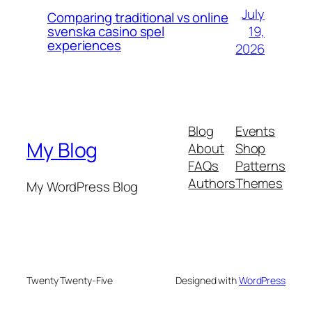
July
Comparing traditional vs online
19,
svenska casino spel
experiences
2026
Blog
Events
My Blog
About
Shop
FAQs
Patterns
Authors
Themes
My WordPress Blog
Twenty Twenty-Five
Designed with
WordPress