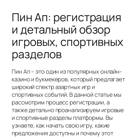
Пин Ап: регистрация
и детальный обзор
игровых, спортивных
разделов
Пин Ап – это один из популярных онлайн-
казино и букмекеров, который предлагает
широкий спектр азартных игр и
спортивных событий. В данной статье мы
рассмотрим процесс регистрации, а
также детально проанализируем игровые
и спортивные разделы платформы. Вы
узнаете, как начать свою игру, какие
предложения доступны и почему этот