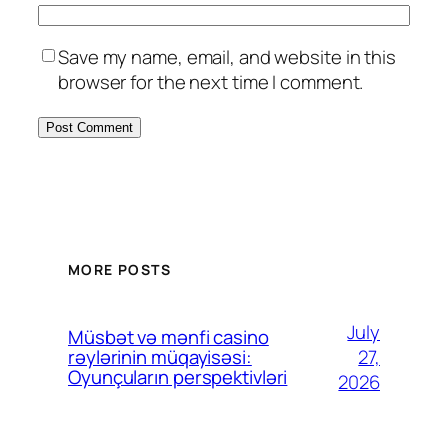
Save my name, email, and website in this
browser for the next time I comment.
MORE POSTS
July
Müsbət və mənfi casino
27,
rəylərinin müqayisəsi:
Oyunçuların perspektivləri
2026