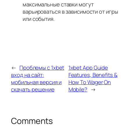
максимальные ставки могут
варьироваться в зависимости от игры
или события.
←
Проблемы с 1xbet
1xbet App Guide
вход на сайт:
Features, Benefits &
мобильная версия и
How To Wager On
скачать решение
Mobile?
→
Comments