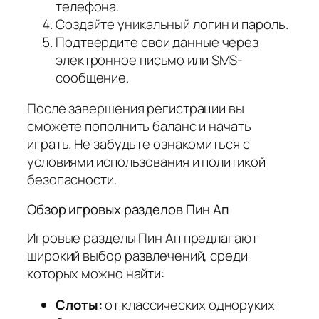
телефона.
Создайте уникальный логин и пароль.
Подтвердите свои данные через
электронное письмо или SMS-
сообщение.
После завершения регистрации вы
сможете пополнить баланс и начать
играть. Не забудьте ознакомиться с
условиями использования и политикой
безопасности.
Обзор игровых разделов Пин Ап
Игровые разделы Пин Ап предлагают
широкий выбор развлечений, среди
которых можно найти:
Слоты:
от классических одноруких