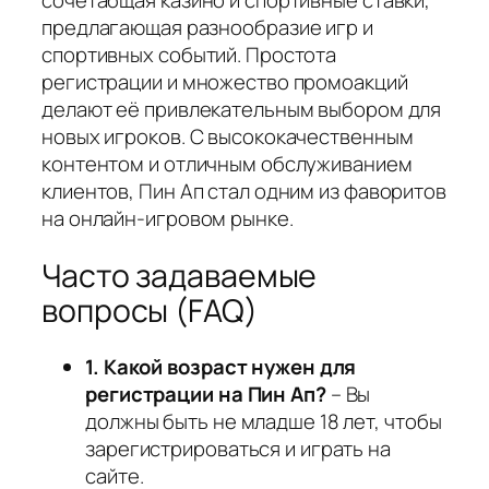
сочетабщая казино и спортивные ставки,
предлагающая разнообразие игр и
спортивных событий. Простота
регистрации и множество промоакций
делают её привлекательным выбором для
новых игроков. С высококачественным
контентом и отличным обслуживанием
клиентов, Пин Ап стал одним из фаворитов
на онлайн-игровом рынке.
Часто задаваемые
вопросы (FAQ)
1. Какой возраст нужен для
регистрации на Пин Ап?
– Вы
должны быть не младше 18 лет, чтобы
зарегистрироваться и играть на
сайте.