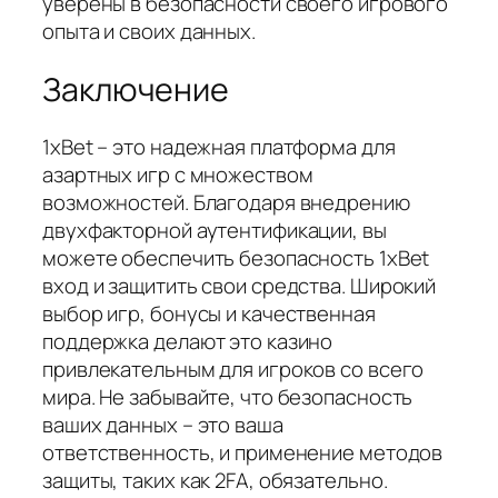
уверены в безопасности своего игрового
опыта и своих данных.
Заключение
1xBet – это надежная платформа для
азартных игр с множеством
возможностей. Благодаря внедрению
двухфакторной аутентификации, вы
можете обеспечить безопасность 1xBet
вход и защитить свои средства. Широкий
выбор игр, бонусы и качественная
поддержка делают это казино
привлекательным для игроков со всего
мира. Не забывайте, что безопасность
ваших данных – это ваша
ответственность, и применение методов
защиты, таких как 2FA, обязательно.