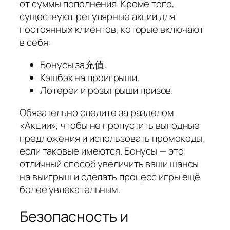
от суммы пополнения. Кроме того,
существуют регулярные акции для
постоянных клиентов, которые включают
в себя:
Бонусы за充值.
Кэшбэк на проигрыши.
Лотереи и розыгрыши призов.
Обязательно следите за разделом
«Акции», чтобы не пропустить выгодные
предложения и использовать промокоды,
если таковые имеются. Бонусы — это
отличный способ увеличить ваши шансы
на выигрыш и сделать процесс игры ещё
более увлекательным.
Безопасность и