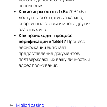
пополнения.
Какие игры есть в 1xBet?
В 1xBet
доступны слоты, живые казино,
спортивные ставки и много других
азартных игр.
Как происходит процесс
верификации в 1xBet?
Процесс
верификации включает
предоставление документов,
подтверждающих вашу личность и
адрес проживания.
←
Migliori casino