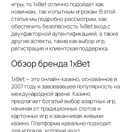
игры, то 1xBet отлично подойдет как
новичкам, так и опытным игрокам. В этой
статье мы подробно рассмотрим, как
обеспечить безопасность 1xBet вход с
двухфакторной аутентификацией, а также
другие аспекты, такие как выбор игр,
регистрация и клиентская поддержка.
Обзор бренда 1xBet
1xBet — это онлайн-казино, основанное в
2007 году и завоевавшее популярность на
международной арене. Казино
предлагает богатый выбор азартных игр,
начиная от традиционных слотов и
карточных игр и заканчивая живыми
казино. Платформа идеально подходит
для игроков, которые ищут