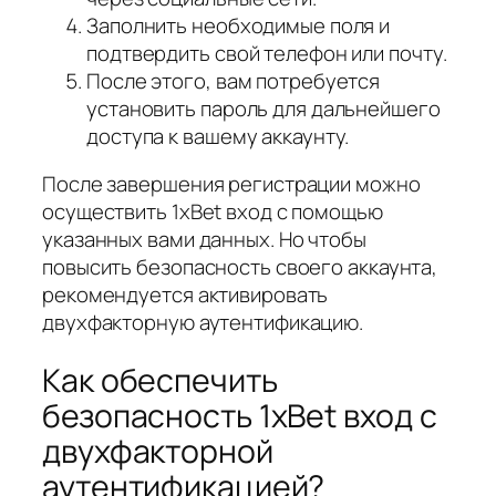
Заполнить необходимые поля и
подтвердить свой телефон или почту.
После этого, вам потребуется
установить пароль для дальнейшего
доступа к вашему аккаунту.
После завершения регистрации можно
осуществить 1xBet вход с помощью
указанных вами данных. Но чтобы
повысить безопасность своего аккаунта,
рекомендуется активировать
двухфакторную аутентификацию.
Как обеспечить
безопасность 1xBet вход с
двухфакторной
аутентификацией?