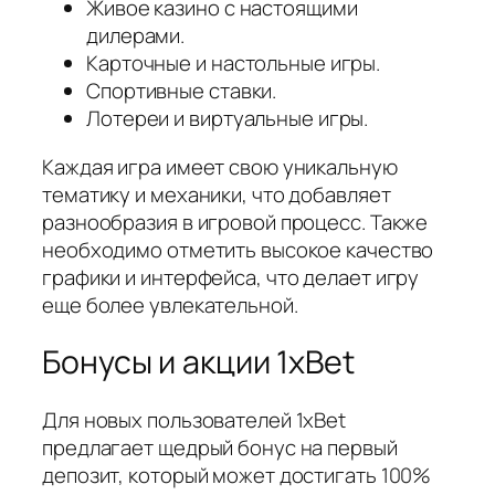
Живое казино с настоящими
дилерами.
Карточные и настольные игры.
Спортивные ставки.
Лотереи и виртуальные игры.
Каждая игра имеет свою уникальную
тематику и механики, что добавляет
разнообразия в игровой процесс. Также
необходимо отметить высокое качество
графики и интерфейса, что делает игру
еще более увлекательной.
Бонусы и акции 1xBet
Для новых пользователей 1xBet
предлагает щедрый бонус на первый
депозит, который может достигать 100%