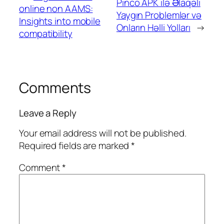
Pinco APK ilə Əlaqəli
online non AAMS:
Yaygın Problemlər və
Insights into mobile
Onların Həlli Yolları
→
compatibility
Comments
Leave a Reply
Your email address will not be published.
Required fields are marked
*
Comment
*