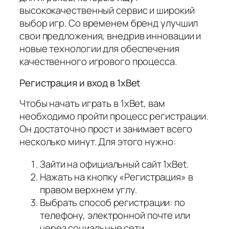
высококачественный сервис и широкий
выбор игр. Со временем бренд улучшил
свои предложения, внедрив инновации и
новые технологии для обеспечения
качественного игрового процесса.
Регистрация и вход в 1xBet
Чтобы начать играть в 1xBet, вам
необходимо пройти процесс регистрации.
Он достаточно прост и занимает всего
несколько минут. Для этого нужно:
Зайти на официальный сайт 1xBet.
Нажать на кнопку «Регистрация» в
правом верхнем углу.
Выбрать способ регистрации: по
телефону, электронной почте или
через социальные сети.