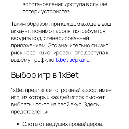
восстановления доступа в случае
потери устройства.
Таким образом, при каждом входе в ваш
аккаунт, помимо пароля, потребуется
вводить код, сгенерированный
приложением. Это значительно снизит
риск несанкционированного доступа к
вашему профилю
1xbet зеркало
.
Выбор игр в 1xBet
1xBet предлагает огромный ассортимент
игр, из которых каждый игрок сможет
выбрать что-то на свой вкус. Здесь
представлены:
Слоты от ведущих провайдеров.