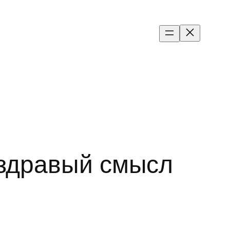
 здравый смысл