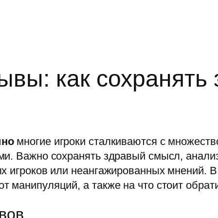
зывы: как сохранять
ино
многие игроки сталкиваются с множество
и. Важно сохранять здравый смысл, анализ
х игроков или неангажированных мнений. В 
 манипуляций, а также на что стоит обрати
вов