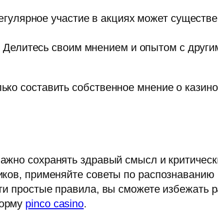
гулярное участие в акциях может существе
:
Делитесь своим мнением и опытом с другим
ко составить собственное мнение о казино,
ажно сохранять здравый смысл и критически
ков, применяйте советы по распознаванию 
ти простые правила, вы сможете избежать 
форму
pinco casino
.