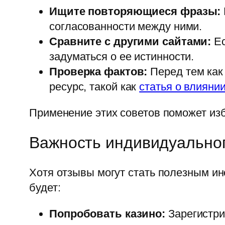
Ищите повторяющиеся фразы:
согласованности между ними.
Сравните с другими сайтами:
Ес
задуматься о ее истинности.
Проверка фактов:
Перед тем как
ресурс, такой как
статья о влияни
Применение этих советов поможет из
Важность индивидуально
Хотя отзывы могут стать полезным и
будет:
Попробовать казино:
Зарегистри