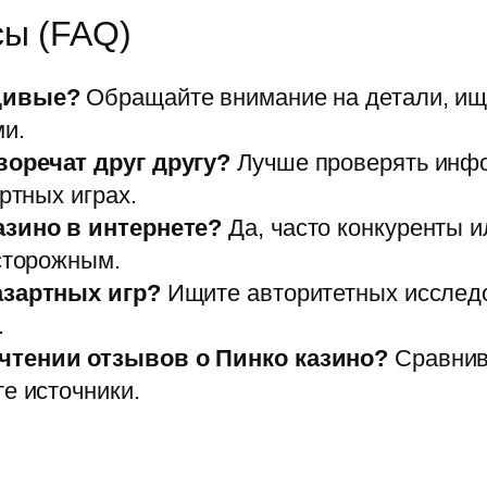
сы (FAQ)
вдивые?
Обращайте внимание на детали, и
ми.
воречат друг другу?
Лучше проверять инфо
ртных играх.
азино в интернете?
Да, часто конкуренты 
осторожным.
азартных игр?
Ищите авторитетных исследо
.
чтении отзывов о Пинко казино?
Сравнив
е источники.