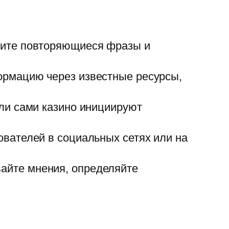
щите повторяющиеся фразы и
рмацию через известные ресурсы,
или сами казино инициируют
вателей в социальных сетях или на
айте мнения, определяйте