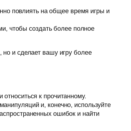
нно повлиять на общее время игры и
и, чтобы создать более полное
 но и сделает вашу игру более
 относиться к прочитанному.
манипуляций и, конечно, используйте
распространенных ошибок и найти