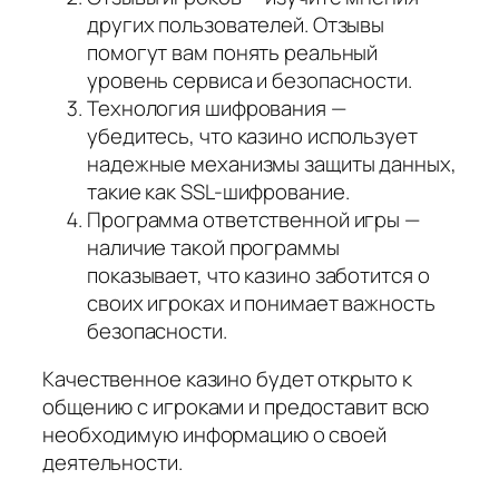
других пользователей. Отзывы
помогут вам понять реальный
уровень сервиса и безопасности.
Технология шифрования —
убедитесь, что казино использует
надежные механизмы защиты данных,
такие как SSL-шифрование.
Программа ответственной игры —
наличие такой программы
показывает, что казино заботится о
своих игроках и понимает важность
безопасности.
Качественное казино будет открыто к
общению с игроками и предоставит всю
необходимую информацию о своей
деятельности.