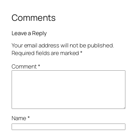
Comments
Leave a Reply
Your email address will not be published.
Required fields are marked
*
Comment
*
Name
*