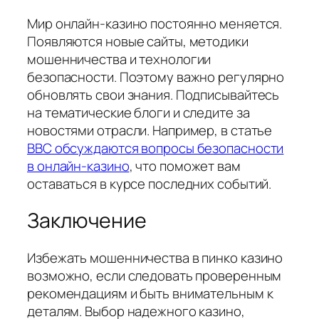
Мир онлайн-казино постоянно меняется.
Появляются новые сайты, методики
мошенничества и технологии
безопасности. Поэтому важно регулярно
обновлять свои знания. Подписывайтесь
на тематические блоги и следите за
новостями отрасли. Например, в статье
BBC обсуждаются вопросы безопасности
в онлайн-казино
, что поможет вам
оставаться в курсе последних событий.
Заключение
Избежать мошенничества в пинко казино
возможно, если следовать проверенным
рекомендациям и быть внимательным к
деталям. Выбор надежного казино,