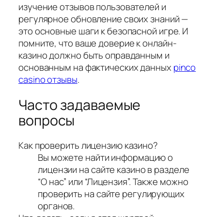
изучение отзывов пользователей и
регулярное обновление своих знаний —
это основные шаги к безопасной игре. И
помните, что ваше доверие к онлайн-
казино должно быть оправданным и
основанным на фактических данных
pinco
casino отзывы
.
Часто задаваемые
вопросы
Как проверить лицензию казино?
Вы можете найти информацию о
лицензии на сайте казино в разделе
“О нас” или “Лицензия”. Также можно
проверить на сайте регулирующих
органов.