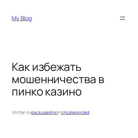
Skip
to
My Blog
content
Как избежать
мошенничества в
пинко казино
Written by
backupadmin
in
Uncategorized