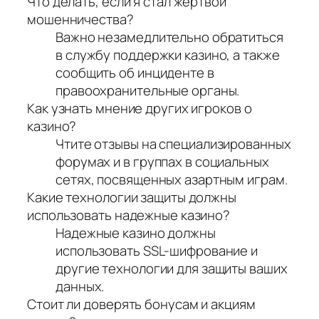
Что делать, если я стал жертвой
мошенничества?
Важно незамедлительно обратиться
в службу поддержки казино, а также
сообщить об инциденте в
правоохранительные органы.
Как узнать мнение других игроков о
казино?
Чтите отзывы на специализированных
форумах и в группах в социальных
сетях, посвященных азартным играм.
Какие технологии защиты должны
использовать надежные казино?
Надежные казино должны
использовать SSL-шифрование и
другие технологии для защиты ваших
данных.
Стоит ли доверять бонусам и акциям